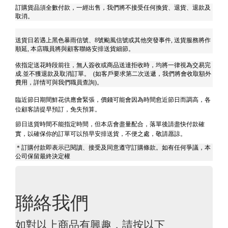
訂購貨品須全數付款，一經出售，我們將不接受任何換貨、退貨、退款及
取消。
送貨日若遇上黑色暴雨信號、8號颱風信號或其他突發事件, 送貨服務將作
順延, 本店職員將與顧客聯絡安排送貨細節。
依指定送花時段前往，無人簽收或商品送達拒收時，均將一律視為交易完
成.並不獲退款及取消訂單。 (如客戶要求第二次送遞，我們將會收取額外
費用，詳情可與我們職員查詢)。
臨近節日期間鮮花供應會緊張，價錢可能會因為時間愈近節日而調高，各
位顧客請提早預訂，免失預算。
節日送貨時間不能指定時間，但本店會盡量配合，落單後請盡快付款確
實，以確保你的訂單可以預早安排送貨，不便之處，敬請愿諒。
＊訂購付款即表示已閱讀、接受及同意遵守訂購條款。如有任何爭議，本
公司保留最終決定權
聯絡我們
如對以上商品有興趣，請按以下