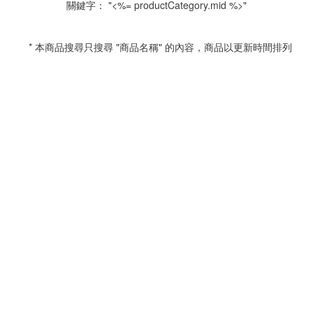
關鍵字： "<%= productCategory.mid %>"
* 本商品搜尋只搜尋 "商品名稱" 的內容，商品以更新時間排列