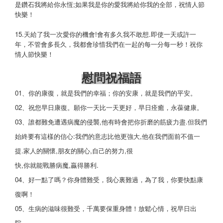
是鑽石我將給你永恆
;
如果我是你的愛我將給你我的全部，祝情人節
快樂！
15.
天給了我一次愛你的機會
!
會有多久我不敢想
.
即使一天或許一
年，不管會多長久，我都會珍惜我們在一起的每一分每一秒！祝你
情人節快樂！
慰問祝福語
01
、你的康復，就是我們的幸福；你的安康，就是我們的平安。
02
、祝您早日康復。願你一天比一天更好，早日痊癒，永葆健康。
0
3
、誰都難免遭遇病魔的侵襲
,
他有時會把你折磨的筋疲力盡
.
但我們
始終要有這樣的信心
:
我們的意志比他更強大
,
他在我們面前不值一
提
.
家人的關懷
,
朋友的關心
,
自己的努力
,
很
快
,
你就能戰勝病魔
,
贏得勝利
.
04
、好一點了嗎？你身體難受，我心裏難過，為了我，你要快點康
復啊！
05
、生病的滋味很難受，千萬要保重身體！放鬆心情，祝早日出
院。