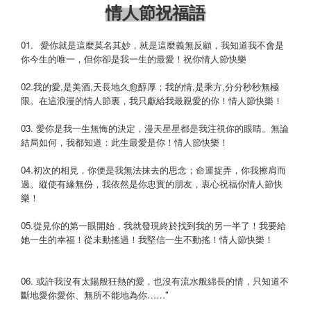
情人節祝福語
01.
愛你就是這麼莫名其妙，就是這麼義無反顧，我知道我不會是
你今生的唯一，但你卻是我一生的最愛！祝你情人節快樂
02.
我的愛
,
是美酒
,
天長地久愈醇厚；我的情
,
是乘方
,
分分秒秒無極
限。在這浪漫的情人節裏，我只獻給我最親愛的你！情人節快樂！
03.
愛你是我一生無悔的決定，漫天星星都是我注視你的眼睛。無論
結局如何，我都知道：此生最愛是你！情人節快樂！
04.
初次的相見，你便是我無法抹去的思念；命運捉弄，你我擦肩而
過。縱使有緣無份，我依然是你忠實的朋友，衷心祝福你情人節快
樂！
05.
從見你的第一眼開始，我就發現終於找到我的另一半了！我要給
她一生的幸福！從未動搖過！我堅信一生不動搖！情人節快樂！
06.
或許我沒有太陽般狂熱的愛，也沒有流水般綿長的情，只知道不
斷地愛你愛你、無所不能地為你
……"